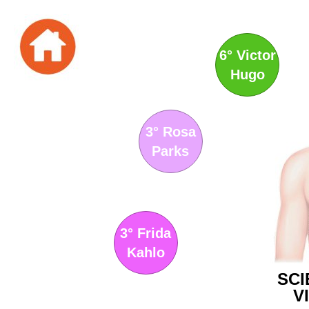
6° Victor
Hugo
3° Rosa
Parks
3° Frida
Kahlo
SCI
V