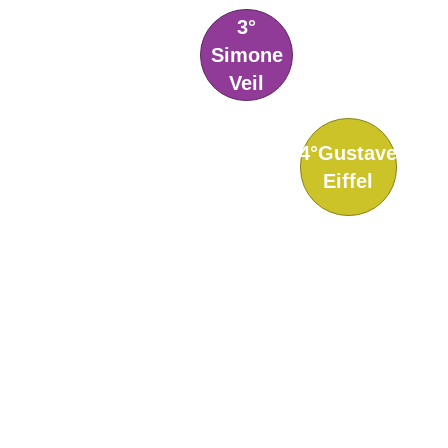
3°
Simone
Veil
4°Gustave
Eiffel